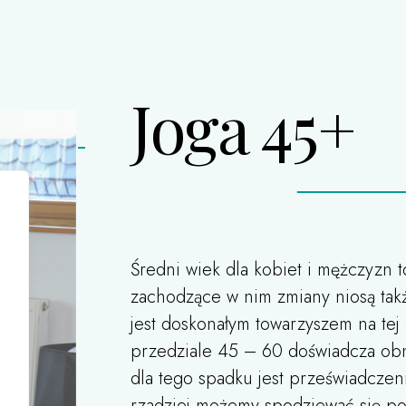
Joga 45+
,
Średni wiek dla kobiet i mężczyzn t
zachodzące w nim zmiany niosą tak
jest doskonałym towarzyszem na te
przedziale 45 – 60 doświadcza obn
dla tego spadku jest przeświadczeni
rzadziej możemy spodziewać się p