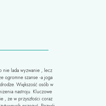
o nie lada wyzwanie , lecz
że ogromne szanse -a joga
j drodze. Większość osób w
iżenia nastroju. Kluczowe
e , że w przyszłości coraz
ozytywnych przeżyć .Rozwój